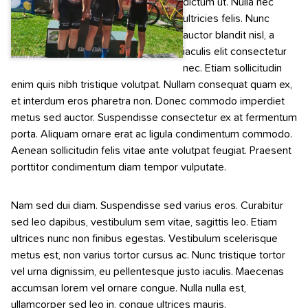
dictum ut. Nulla nec
ultricies felis. Nunc
auctor blandit nisl, a
iaculis elit consectetur
nec. Etiam sollicitudin
enim quis nibh tristique volutpat. Nullam consequat quam ex,
et interdum eros pharetra non. Donec commodo imperdiet
metus sed auctor. Suspendisse consectetur ex at fermentum
porta. Aliquam ornare erat ac ligula condimentum commodo.
Aenean sollicitudin felis vitae ante volutpat feugiat. Praesent
porttitor condimentum diam tempor vulputate.
Nam sed dui diam. Suspendisse sed varius eros. Curabitur
sed leo dapibus, vestibulum sem vitae, sagittis leo. Etiam
ultrices nunc non finibus egestas. Vestibulum scelerisque
metus est, non varius tortor cursus ac. Nunc tristique tortor
vel urna dignissim, eu pellentesque justo iaculis. Maecenas
accumsan lorem vel ornare congue. Nulla nulla est,
ullamcorper sed leo in, congue ultrices mauris.