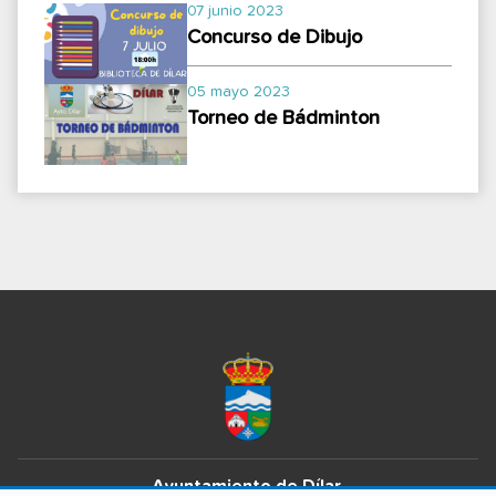
07 junio 2023
Concurso de Dibujo
05 mayo 2023
Torneo de Bádminton
Ayuntamiento de Dílar