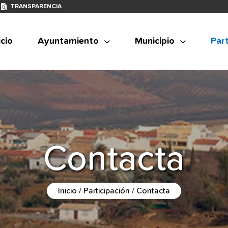
TRANSPARENCIA
icio
Ayuntamiento
Municipio
Part
Contacta
Inicio
Participación
Contacta