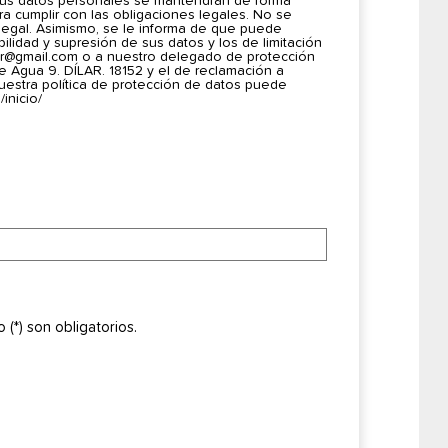
. Sus datos personales se mantendrán de forma
ara cumplir con las obligaciones legales. No se
 legal. Asimismo, se le informa de que puede
bilidad y supresión de sus datos y los de limitación
lar@gmail.com o a nuestro delegado de protección
le Agua 9. DÍLAR. 18152 y el de reclamación a
uestra política de protección de datos puede
inicio/
(*) son obligatorios.