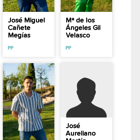
José Miguel
Mª de los
Cañete
Ángeles Gil
Megías
Velasco
PP
PP
José
Aureliano