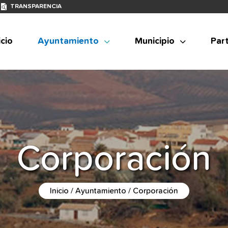
TRANSPARENCIA
icio
Ayuntamiento
Municipio
Part
Corporación
Inicio
Ayuntamiento
Corporación