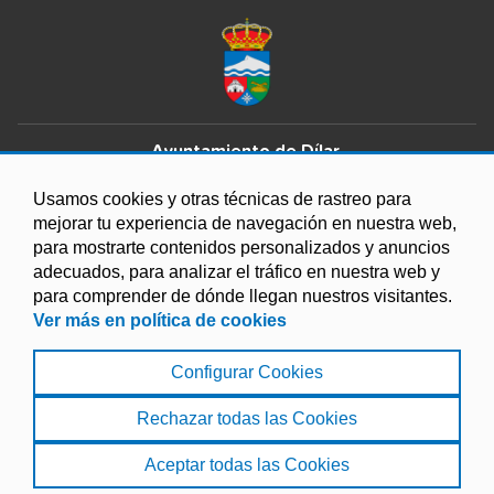
Ayuntamiento de Dílar
Agua, 9, 18152 Dílar, Granada
Teléfono: 958 596 001
Usamos cookies y otras técnicas de rastreo para
Email:
aytodilar@gmail.com
mejorar tu experiencia de navegación en nuestra web,
HORARIO : Lunes a Viernes de 09:30h a 13:30h
para mostrarte contenidos personalizados y anuncios
adecuados, para analizar el tráfico en nuestra web y
para comprender de dónde llegan nuestros visitantes.
Ver más en política de cookies
Configurar Cookies
Aviso legal
|
Protección de Datos
|
Política de privacidad
|
Registro de actividades
Rechazar todas las Cookies
© 2022 Ayuntamiento de Dílar
Aceptar todas las Cookies