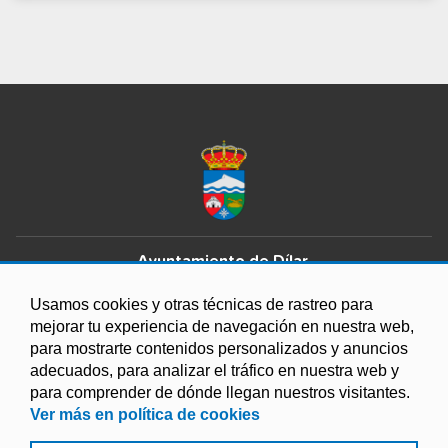
Ayuntamiento de Dílar
Agua, 9, 18152 Dílar, Granada
Teléfono: 958 596 001
Usamos cookies y otras técnicas de rastreo para
Email:
aytodilar@gmail.com
mejorar tu experiencia de navegación en nuestra web,
HORARIO : Lunes a Viernes de 09:30h a 13:30h
para mostrarte contenidos personalizados y anuncios
adecuados, para analizar el tráfico en nuestra web y
para comprender de dónde llegan nuestros visitantes.
Ver más en política de cookies